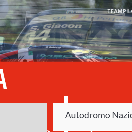
TEAM
PIL
CARRERA CUP ITAL
A
Autodromo Nazio