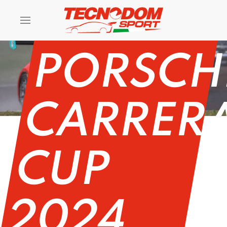
1 |
PORSCH
CARRER
CUP
2024