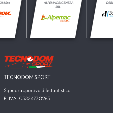
OM Spa
ALPEMAC RIGENERA
DEB
SRL
TECNODOM SPORT
Squadra sportiva dilettantistica
P. IVA. 05334770285